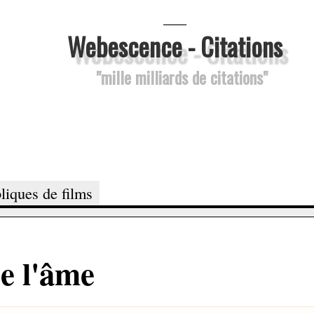
___
Webescence - Citations
"mille milliards de citations"
liques de films
de l'âme