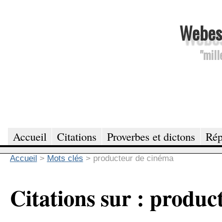
Webesc
"mill
Accueil
Citations
Proverbes et dictons
Rép
Accueil
>
Mots clés
>
producteur de cinéma
Citations sur : produc