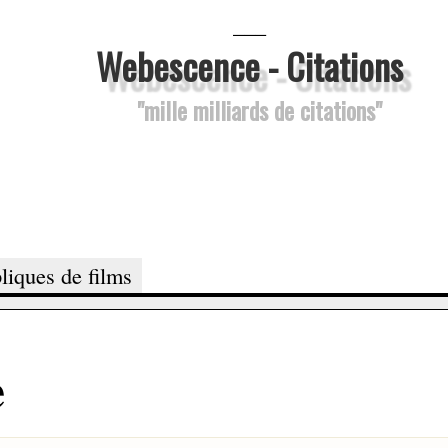
___
Webescence - Citations
"mille milliards de citations"
liques de films
e