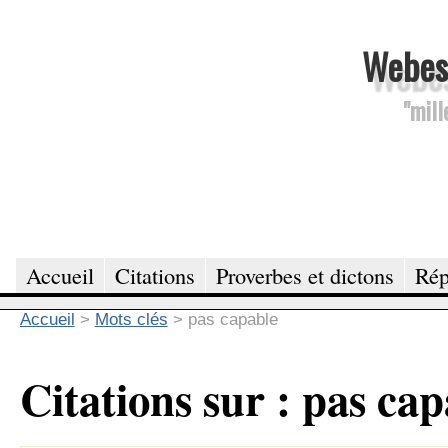
Webesc
"mill
Accueil
Citations
Proverbes et dictons
Rép
Accueil
>
Mots clés
>
pas capable
Citations sur : pas ca