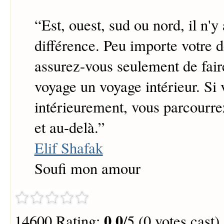
“
Est, ouest, sud ou nord, il n'y
différence. Peu importe votre d
assurez-vous seulement de fai
voyage un voyage intérieur. Si
intérieurement, vous parcourre
et au-delà.
”
Elif Shafak
Soufi mon amour
0.0
14600 Rating:
/5 (0 votes cast)