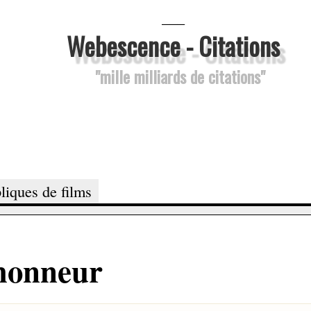
___
Webescence - Citations
"mille milliards de citations"
liques de films
 honneur