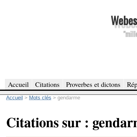
Webesc
"mill
Accueil
Citations
Proverbes et dictons
Rép
Accueil
>
Mots clés
>
gendarme
Citations sur : genda