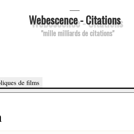
___
Webescence - Citations
"mille milliards de citations"
liques de films
n