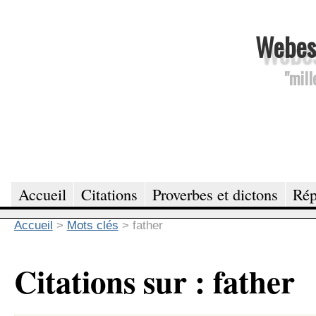
Webesc
"mill
Accueil
Citations
Proverbes et dictons
Rép
Accueil
>
Mots clés
>
father
Citations sur : father