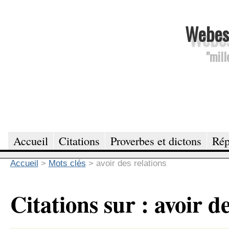
Webesc
"mill
Accueil
Citations
Proverbes et dictons
Rép
Accueil
>
Mots clés
>
avoir des relations
Citations sur : avoir d