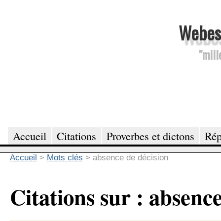
Webesc
"mill
Accueil
Citations
Proverbes et dictons
Rép
Accueil
>
Mots clés
>
absence de décision
Citations sur : absence