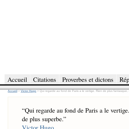
Accueil
Citations
Proverbes et dictons
Rép
Accueil
>
Victor Hugo
>
Qui regarde au fond de Paris a le vertige. Rien de plus fantasque, 
“
Qui regarde au fond de Paris a le vertige
de plus superbe.
”
Victor Hugo