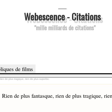
___
Webescence - Citations
"mille milliards de citations"
liques de films
rien de plus tragique, rien de plus superbe.
. Rien de plus fantasque, rien de plus tragique, rie