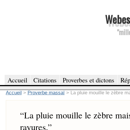
Webesc
"mill
Accueil
Citations
Proverbes et dictons
Rép
Accueil
>
Proverbe massaï
>
La pluie mouille le zèbre m
“
La pluie mouille le zèbre mais
rayures.
”