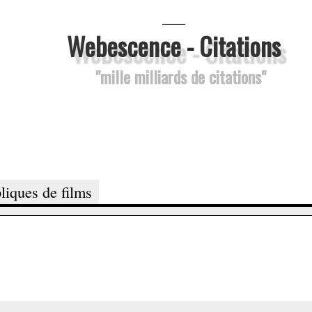
___
Webescence - Citations
"mille milliards de citations"
liques de films