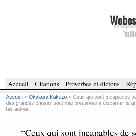
Webesc
"mill
Accueil
Citations
Proverbes et dictons
Rép
Accueil
>
Okakura Kakuzo
>
Ceux qui sont incapables d
des grandes choses sont mal préparées à discerner la g
les autres.
“
Ceux qui sont incapables de s