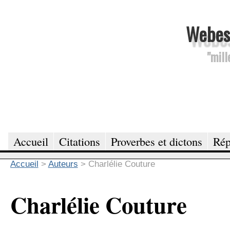
Webesc
"mill
Accueil
Citations
Proverbes et dictons
Rép
Accueil
>
Auteurs
>
Charlélie Couture
Charlélie Couture