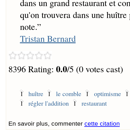
dans un grand restaurant et com
qu'on trouvera dans une huître 
note.
”
Tristan Bernard
0.0
8396 Rating:
/5 (0 votes cast)
1
huître
1
le comble
1
optimisme
1
1
régler l'addition
1
restaurant
En savoir plus, commenter
cette citation