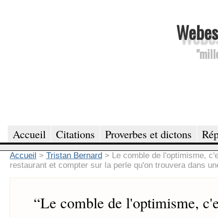
Webesc
"mill
Accueil
Citations
Proverbes et dictons
Rép
Accueil
>
Tristan Bernard
>
Le comble de l'optimisme, c'
restaurant et compter sur la perle qu'on trouvera dans une
“
Le comble de l'optimisme, c'e