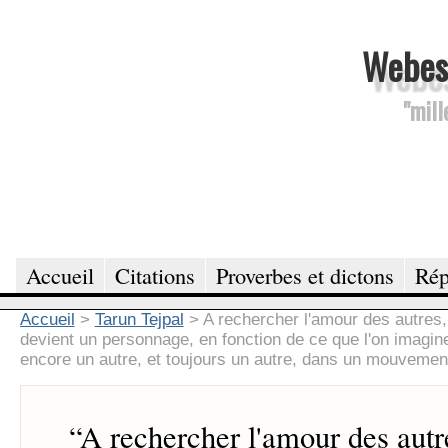
Webesc
"mill
Accueil
Citations
Proverbes et dictons
Rép
Accueil
>
Tarun Tejpal
>
A rechercher l'amour des autres
devient un personnage, en fonction de ce que l'on imagine ê
encore un autre, et toujours un autre, dans un mouvement
“
A rechercher l'amour des autre