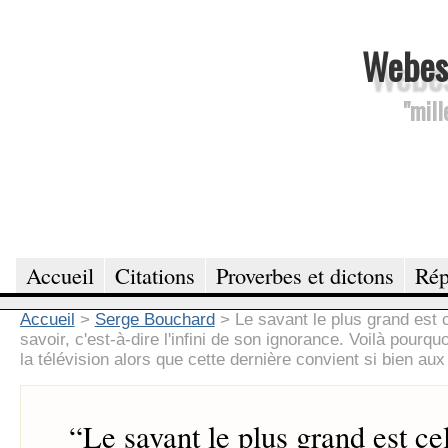
Webesc
"mill
Accueil
Citations
Proverbes et dictons
Rép
Accueil
>
Serge Bouchard
>
Le savant le plus grand est c
savoir, c'est-à-dire l'infini de son ignorance. Voilà pour
la télévision alors que cette dernière convient si bien aux
“
Le savant le plus grand est ce