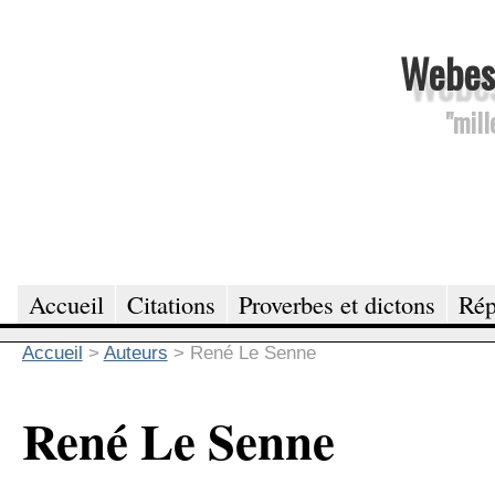
Webesc
"mill
Accueil
Citations
Proverbes et dictons
Rép
Accueil
>
Auteurs
>
René Le Senne
René Le Senne