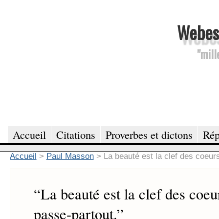
Webesc
"mill
Accueil
Citations
Proverbes et dictons
Rép
Accueil
>
Paul Masson
>
La beauté est la clef des coeurs
“
La beauté est la clef des coeur
passe-partout.
”