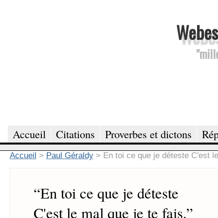
Webesc
"mill
Accueil
Citations
Proverbes et dictons
Rép
Accueil
>
Paul Géraldy
>
En toi ce que je déteste C'est le
“
En toi ce que je déteste
C'est le mal que je te fais.
”