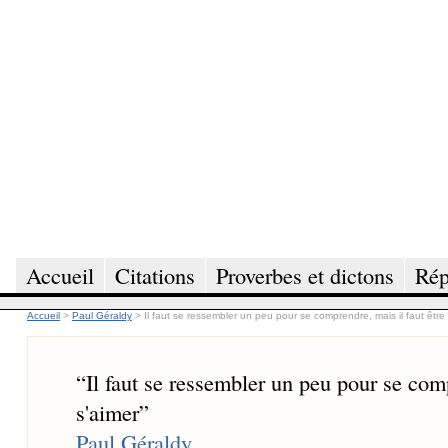
Accueil
Citations
Proverbes et dictons
Rép
Accueil
>
Paul Géraldy
>
Il faut se ressembler un peu pour se comprendre, mais il faut être
“
Il faut se ressembler un peu pour se comp
s'aimer
”
Paul Géraldy