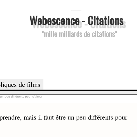
___
Webescence - Citations
"mille milliards de citations"
liques de films
 un peu différents pour s'aimer
rendre, mais il faut être un peu différents pour