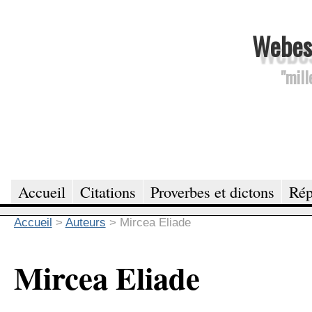
Webesc
"mill
Accueil
Citations
Proverbes et dictons
Rép
Accueil
>
Auteurs
>
Mircea Eliade
Mircea Eliade