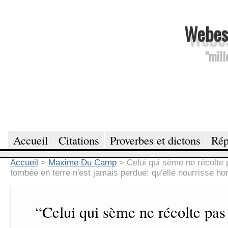
Webesc
"mill
Accueil
Citations
Proverbes et dictons
Rép
Accueil
>
Maxime Du Camp
>
Celui qui sème ne récolte 
tombée en terre n'est jamais perdue: qu'elle nourrisse ho
“
Celui qui sème ne récolte pas 