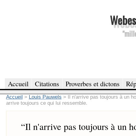
Webesc
"mill
Accueil
Citations
Proverbes et dictons
Rép
Accueil
>
Louis Pauwels
>
Il n'arrive pas toujours à un h
arrive toujours ce qui lui ressemble.
“
Il n'arrive pas toujours à un 