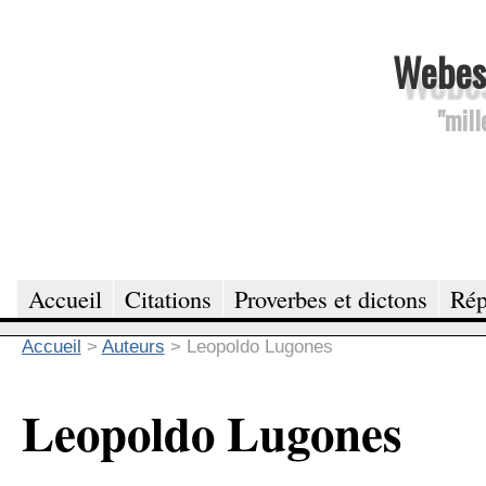
Webesc
"mill
Accueil
Citations
Proverbes et dictons
Rép
Accueil
>
Auteurs
>
Leopoldo Lugones
Leopoldo Lugones