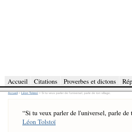
Accueil
Citations
Proverbes et dictons
Rép
Accueil
>
Léon Tolstoï
>
Si tu veux parler de l'universel, parle de ton village.
“
Si tu veux parler de l'universel, parle de 
Léon Tolstoï