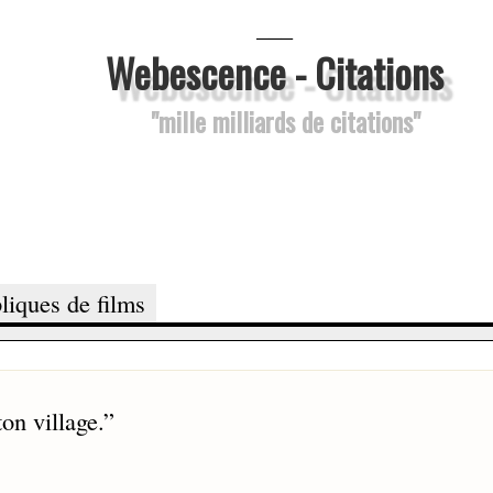
___
Webescence - Citations
"mille milliards de citations"
liques de films
ton village.
”