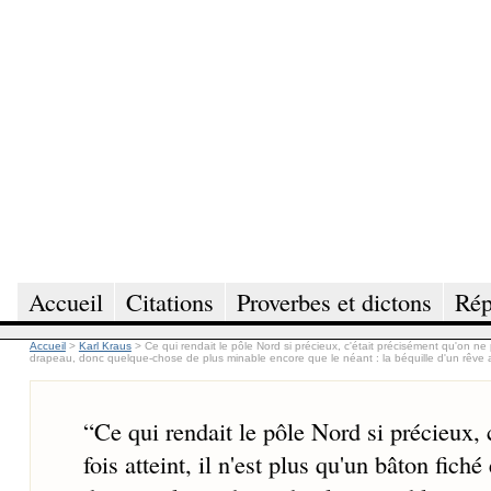
Accueil
Citations
Proverbes et dictons
Rép
Accueil
>
Karl Kraus
>
Ce qui rendait le pôle Nord si précieux, c'était précisément qu'on ne po
drapeau, donc quelque-chose de plus minable encore que le néant : la béquille d'un rêve a
“
Ce qui rendait le pôle Nord si précieux, 
fois atteint, il n'est plus qu'un bâton fiché