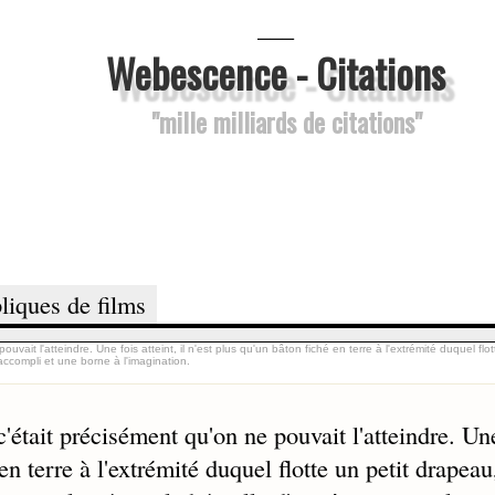
___
Webescence - Citations
"mille milliards de citations"
liques de films
uvait l'atteindre. Une fois atteint, il n'est plus qu'un bâton fiché en terre à l'extrémité duquel flot
ccompli et une borne à l'imagination.
c'était précisément qu'on ne pouvait l'atteindre. Un
 en terre à l'extrémité duquel flotte un petit drapeau