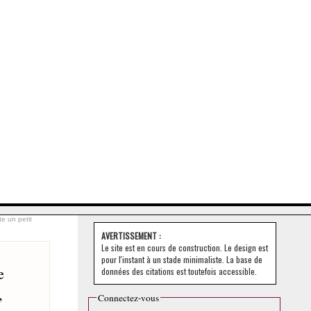
te un petit
AVERTISSEMENT :
Le site est en cours de construction. Le design est
pour l'instant à un stade minimaliste. La base de
e
données des citations est toutefois accessible.
,
Connectez-vous