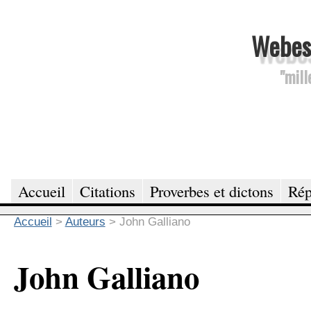
Webesc
"mill
Accueil
Citations
Proverbes et dictons
Rép
Accueil
>
Auteurs
>
John Galliano
John Galliano