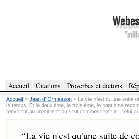
Webesc
"mill
Accueil
Citations
Proverbes et dictons
Rép
Accueil
>
Jean d' Ormesson
>
La vie n'est qu'une suite
le temps. Et le deuxième, le troisième, le centième reco
renvoient au premier et au seul commencement : celui où
“
La vie n'est qu'une suite de