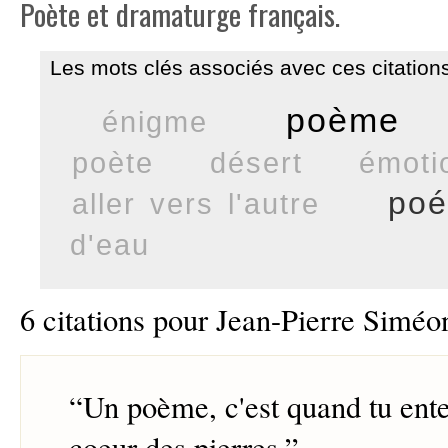
Poète et dramaturge français.
Les mots clés associés avec ces citations
poème
énigme
poète
désert
émoti
poé
aller vers l'autre
d'eau
6 citations pour Jean-Pierre Siméo
“
Un poème, c'est quand tu ente
coeur des pierres.
”