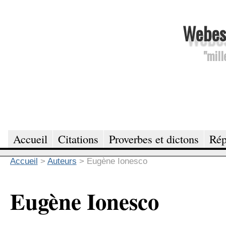
Webesc
"mill
Accueil
Citations
Proverbes et dictons
Rép
Accueil
>
Auteurs
>
Eugène Ionesco
Eugène Ionesco