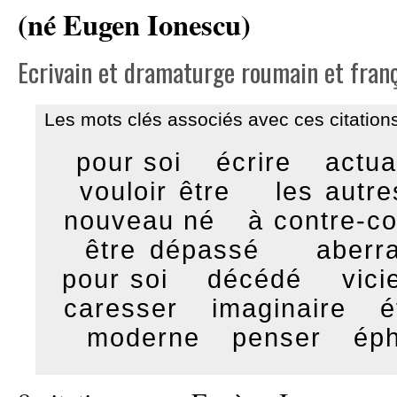
(né Eugen Ionescu)
Ecrivain et dramaturge roumain et franç
Les mots clés associés avec ces citations
pour soi
écrire
actua
vouloir être
les autre
nouveau né
à contre-c
être dépassé
aberra
pour soi
décédé
vici
caresser
imaginaire
é
moderne
penser
ép