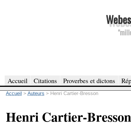
Webesc
"mill
Accueil
Citations
Proverbes et dictons
Rép
Accueil
>
Auteurs
>
Henri Cartier-Bresson
Henri Cartier-Bresso