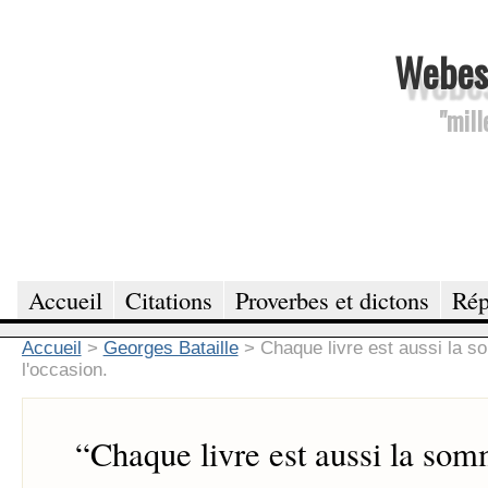
Webesc
"mill
Accueil
Citations
Proverbes et dictons
Rép
Accueil
>
Georges Bataille
>
Chaque livre est aussi la s
l'occasion.
“
Chaque livre est aussi la so