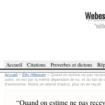
Webesc
"mill
Accueil
Citations
Proverbes et dictons
Rép
Accueil
>
Etty Hillesum
>
Quand on estime ne pas recevo
autre, on est par la même dépendant de lui, et du fait d
d'autonomie. Moins on attend d'autrui, plus on en reçoit
“
Quand on estime ne pas recev