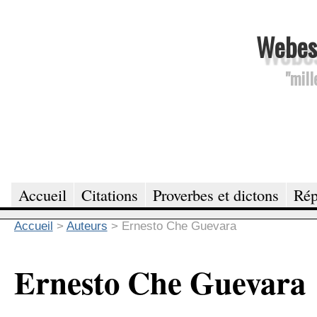
Webesc
"mill
Accueil
Citations
Proverbes et dictons
Rép
Accueil
>
Auteurs
>
Ernesto Che Guevara
Ernesto Che Guevara