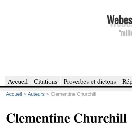
Webesc
"mill
Accueil
Citations
Proverbes et dictons
Rép
Accueil
>
Auteurs
>
Clementine Churchill
Clementine Churchill