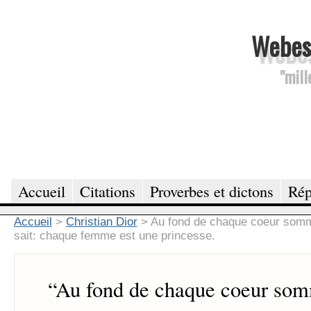
Webesc
"mill
Accueil
Citations
Proverbes et dictons
Rép
Accueil
>
Christian Dior
>
Au fond de chaque coeur sommei
sait: chaque femme est une princesse.
“
Au fond de chaque coeur somm