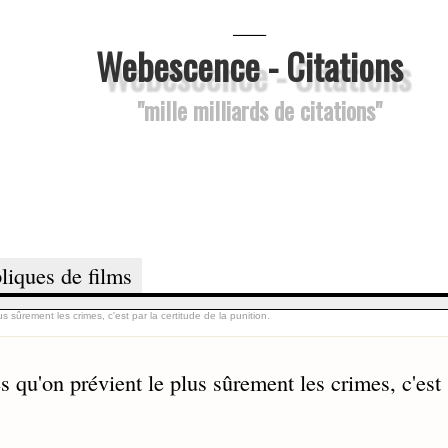
___
Webescence - Citations
"mille milliards de citations"
liques de films
s sûrement les crimes, c'est par la certitude de la punition.
es qu'on prévient le plus sûrement les crimes, c'est