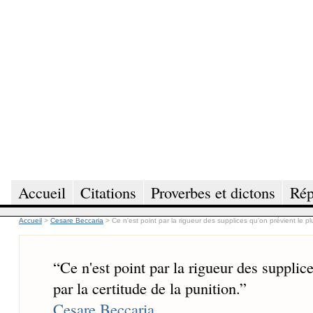
Accueil
Citations
Proverbes et dictons
Rép
Accueil
>
Cesare Beccaria
>
Ce n'est point par la rigueur des supplices qu'on prévient le plu
“
Ce n'est point par la rigueur des supplic
par la certitude de la punition.
”
Cesare Beccaria