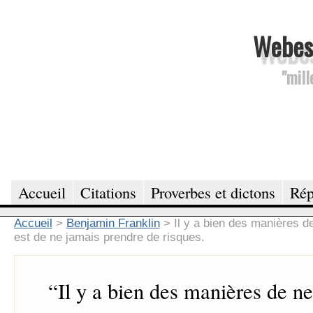
Webesc
"mill
Accueil
Citations
Proverbes et dictons
Rép
Accueil
>
Benjamin Franklin
>
Il y a bien des manières d
est de ne jamais prendre de risques.
“
Il y a bien des manières de ne