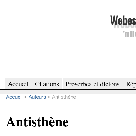
Webesc
"mill
Accueil
Citations
Proverbes et dictons
Rép
Accueil
>
Auteurs
>
Antisthène
Antisthène