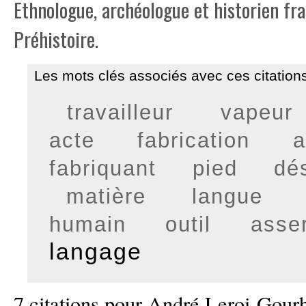
Ethnologue, archéologue et historien fran
Préhistoire.
Les mots clés associés avec ces citations
travailleur
vapeur
acte
fabrication
a
fabriquant
pied
dés
matière
langue
humain
outil
asse
langage
7 citations pour André Leroi-Gour