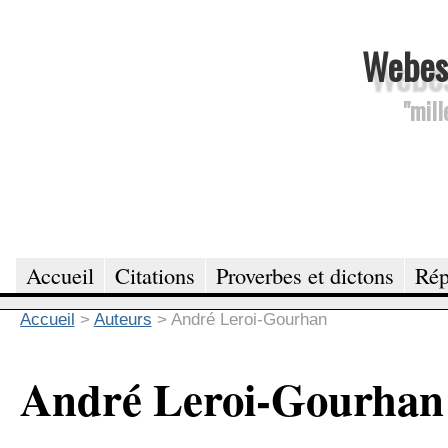
Webesc
"mill
Accueil
Citations
Proverbes et dictons
Rép
Accueil
>
Auteurs
>
André Leroi-Gourhan
André Leroi-Gourhan