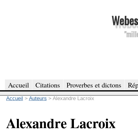
Webesc
"mill
Accueil
Citations
Proverbes et dictons
Rép
Accueil
>
Auteurs
>
Alexandre Lacroix
Alexandre Lacroix