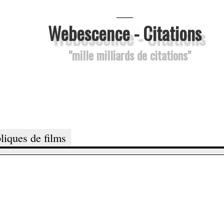
___
Webescence - Citations
"mille milliards de citations"
liques de films