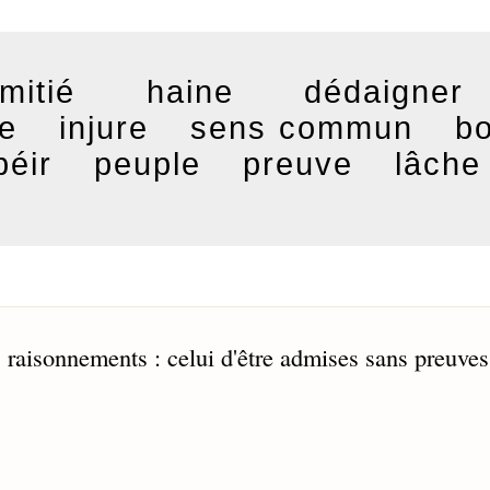
mitié
haine
dédaigner
te
injure
sens commun
b
béir
peuple
preuve
lâche
s raisonnements : celui d'être admises sans preuves