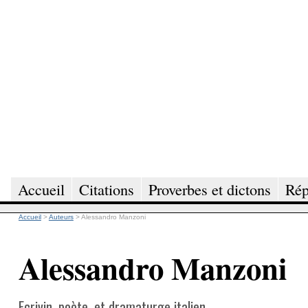
Accueil
Citations
Proverbes et dictons
Rép
Accueil
>
Auteurs
>
Alessandro Manzoni
Alessandro Manzoni
Ecrivin, poète, et dramaturge italien.