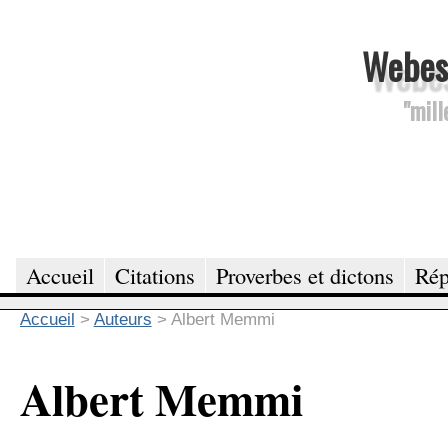
Webesc
"mill
Accueil
Citations
Proverbes et dictons
Rép
Accueil
>
Auteurs
>
Albert Memmi
Albert Memmi