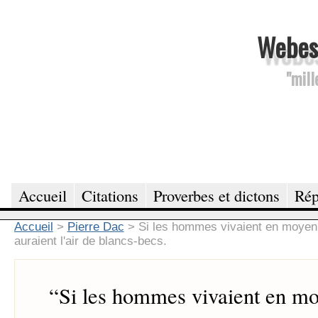
Webesc
"mill
Accueil
Citations
Proverbes et dictons
Rép
Accueil
>
Pierre Dac
>
Si les hommes vivaient en moyenn
auraient l'air de blancs-becs.
“
Si les hommes vivaient en mo