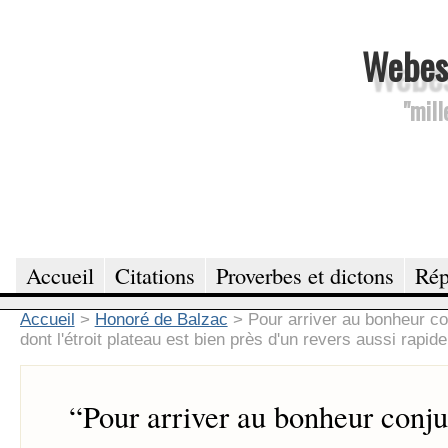
Webesc
"mill
Accueil
Citations
Proverbes et dictons
Rép
Accueil
>
Honoré de Balzac
>
Pour arriver au bonheur co
dont l'étroit plateau est bien près d'un revers aussi rapide
“
Pour arriver au bonheur conjug