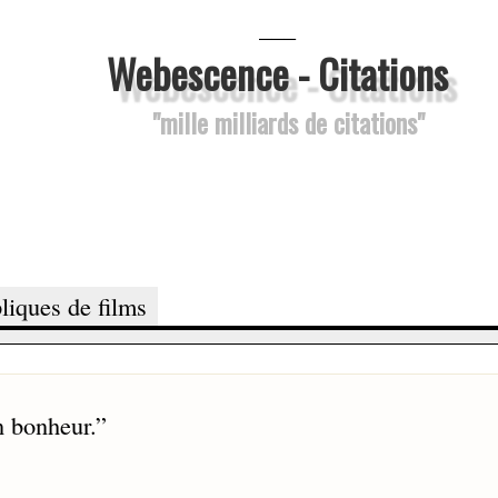
___
Webescence - Citations
"mille milliards de citations"
liques de films
n bonheur.
”