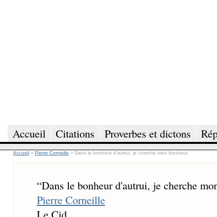
Accueil
Citations
Proverbes et dictons
Rép
Accueil
>
Pierre Corneille
>
Dans le bonheur d'autrui, je cherche mon bonheur.
“
Dans le bonheur d'autrui, je cherche mo
Pierre Corneille
Le Cid