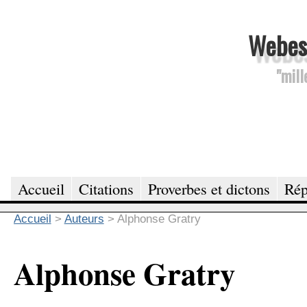
Webesc
"mill
Accueil
Citations
Proverbes et dictons
Rép
Accueil
>
Auteurs
>
Alphonse Gratry
Alphonse Gratry